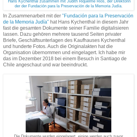
Hans Kychenthal zusammen mit Judith Riquelme Rios, der Direktorin
der der Fundación para la Preservación de la Memoria Judía
.
In Zusammenarbeit mit der
"Fundación para la Preservación
de la Memoria Judía"
hat Hans Kychenthal in diesem Jahr
fast die gesamten Dokumente seiner Familie digitalisieren
lassen. Dazu gehören mehrere tausend Seiten privater
Briefe, Geschäftsunterlagen des Kaufhauses Kychenthal
und hunderte Fotos. Auch die Originalakten hat die
Organisation übernommen und eingelagert. Ich habe mir
das im Dezember 2018 bei einem Besuch in Santiago de
Chile angeschaut und war beeindruckt.
Die Dokumente wurden eingelagert, einige werden auch zuvor